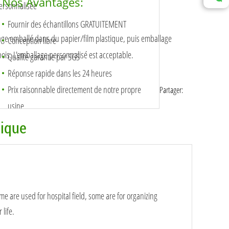
Nos Avantages:
personnalisée
Fournir des échantillons GRATUITEMENT
ge emballé dans du papier/film plastique, puis emballage
Conception libre
bois. L'emballage personnalisé est acceptable.
Qualité garantie par SGS
Réponse rapide dans les 24 heures
Prix raisonnable directement de notre propre
Partager:
usine
lique
ome are used for hospital field, some are for organizing
 life.