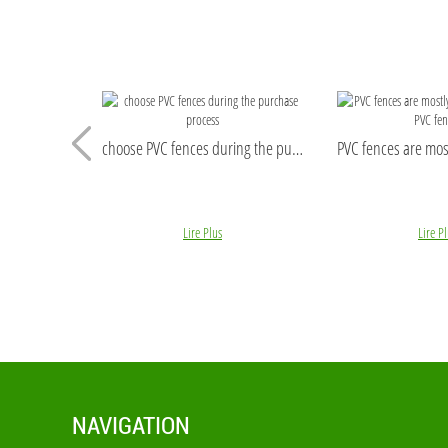
Black woven wire mesh is commonly supplied in rolls,
we can also cut to pieces in round, rectangular,
square, oval and other shapes as your requirements.
Black woven wire mesh has equal meshes and
smooth surface, it can be used for different
applications, such as filtering gas and liquid in the
plastic recycling, rubber industry, oil industry and
other fields.
choose PVC fences during the purchase process
Lire Plus
Lire P
NAVIGATION