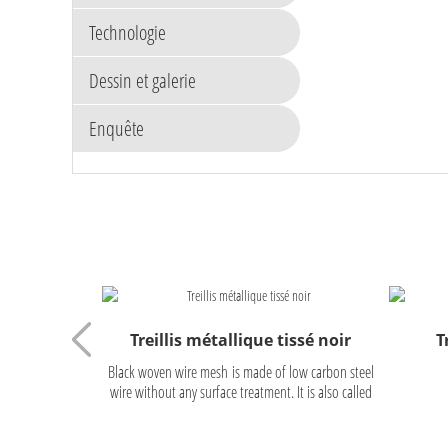
Technologie
Dessin et galerie
Enquête
Treillis métallique tissé noir
T
Black woven wire mesh is made of low carbon steel
wire without any surface treatment. It is also called
black wire cloth, iron cloth. The black wire is woven
through plain weave, twill weave and dutch weave.