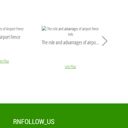
irport Fence
The role and advantages of airport fence nets
ire Plus
Lire Plus
RNFOLLOW_US