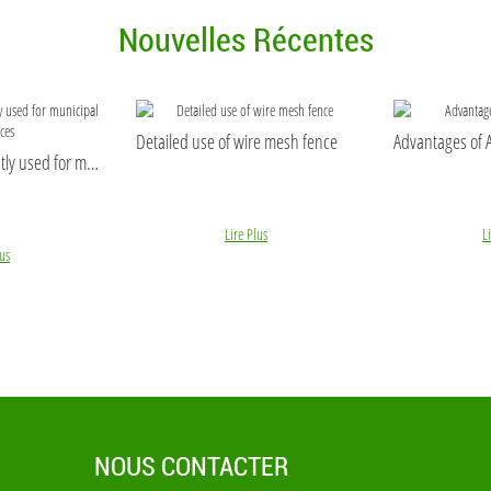
Nouvelles Récentes
Detailed use of wire mesh fence
Advantages of A
PVC fences are mostly used for municipal PVC fences
Lire Plus
L
lus
NOUS CONTACTER