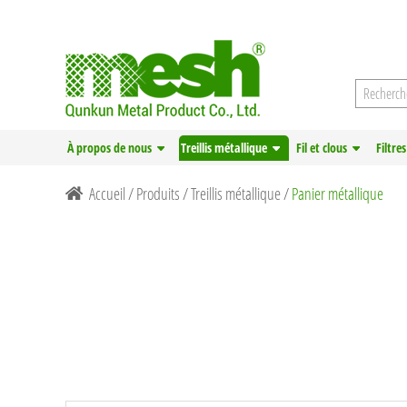
À propos de nous
Treillis métallique
Fil et clous
Filtres
Accueil
/
Produits
/
Treillis métallique
/
Panier métallique