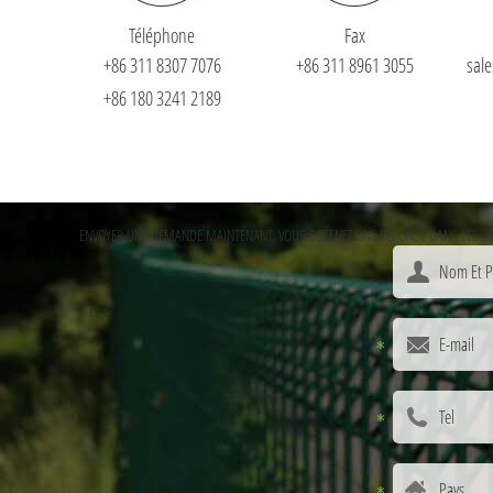
Téléphone
Fax
+86 311 8307 7076
+86 311 8961 3055
sal
+86 180 3241 2189
ENVOYER UNE DEMANDE MAINTENANT, VOUS OBTENEZ UNE RÉPONSE DANS LES 24