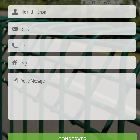
ENVOYER UNE DEMANDE MAINTENANT, VOUS OBTENEZ UNE RÉPONSE DANS LES 24 HEURES.