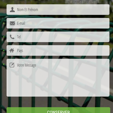
ENVOYER UNE DEMANDE MAINTENANT, VOUS OBTENEZ UNE RÉPONSE DANS LES 24 HEURES.